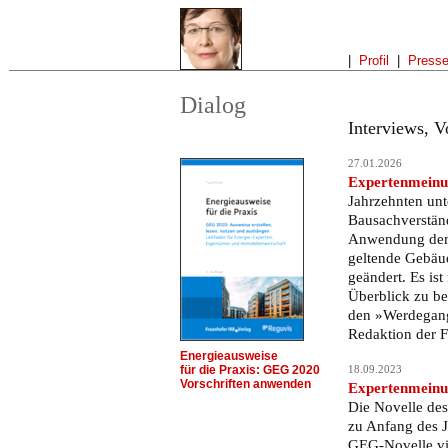
|
Profil
|
Press
Dialog
Interviews, 
27.01.2026
Expertenmeinun
Jahrzehnten unt
Bausachverständ
Anwendung der E
geltende Gebäu
geändert. Es ist
Überblick zu be
den »Werdegang
Redaktion der F
Energieausweise
für die Praxis: GEG 2020
18.09.2023
Vorschriften anwenden
Expertenmeinu
Die Novelle des
zu Anfang des J
GEG-Novelle vie