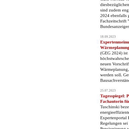
diesbezüglichen
sind zudem eng
2024 ebenfalls g
Fachzeitschrift
Bundesanzeiger
18.09.2023
Expertenmeinun
Wärmeplanung
(GEG 2024) ist 
höchstwahrschei
neuen Vorschri
Wärmeplanung, d
werden soll. Ge
Bausachverstän
25.07.2023
Tagesspiegel: P
Fachautorin fü
Tuschinski bezei
energieeffizient
Expertenportal 
Regelungen sei i
Pensionierung w